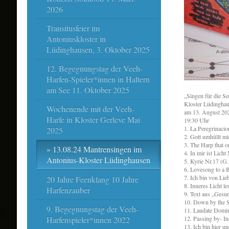
2026
Transitusfeier im
Antoniuskloster in
Lüdinghausen, 3. Oktober 2025
12. Begegnungstag der Veeh-
Harfen-Spieler*innen in Haltern
am See 11. Oktober 2025
„Singen für die Se
Kloster Lüdingha
Wochenende mit der Veeh-
am 13. August 20
Harfe in Kloster Gerleve Mai
19:30 Uhr
1. La Peregrinacio
2025
2. Gott umhüllt mi
3. The Harp that o
13.08.24 Mantrensingen im
4. In mir ist Licht
Antonius-Kloster Lüdinghausen
5. Kyrie Nr.17 (G.
6. Lovesong to a B
7. Ich bin von Lie
20 Jahre Feenklang 10 Jahre
8. Inneres Licht l
Harfenzauber
9. Text aus „Gesun
10. Down by the Sa
9. Begegnungstag der Veeh-
11. Laudate Domin
Harfenspieler*innen 2022
12. Passing by- I
13. Ich bin hier un