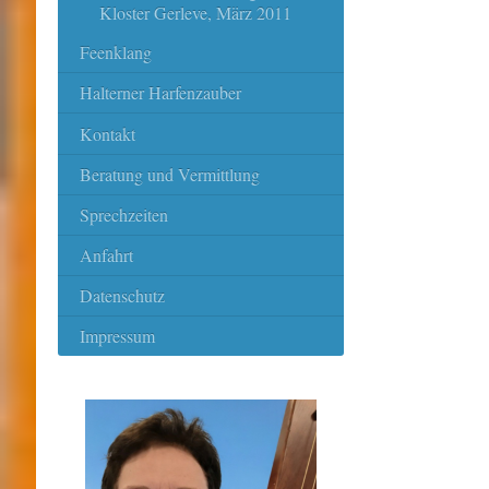
Kloster Gerleve, März 2011
Feenklang
Halterner Harfenzauber
Kontakt
Beratung und Vermittlung
Sprechzeiten
Anfahrt
Datenschutz
Impressum