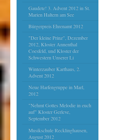
Gaudete! 3. Advent 2012 in St.
Marien Haltern am See
Bürgerpreis Ehrenamt 2012
"Der kleine Prinz", Dezember
2012, Kloster Annenthal
Coesfeld, und Kloster der
Schwestern Unserer Li
Winterzauber Karthaus, 2.
Advent 2012
Neue Harfengruppe in Marl,
2012
"Nehmt Gottes Melodie in euch
auf" Kloster Gerleve,
September 2012
Musikschule Recklinghausen,
August 2012