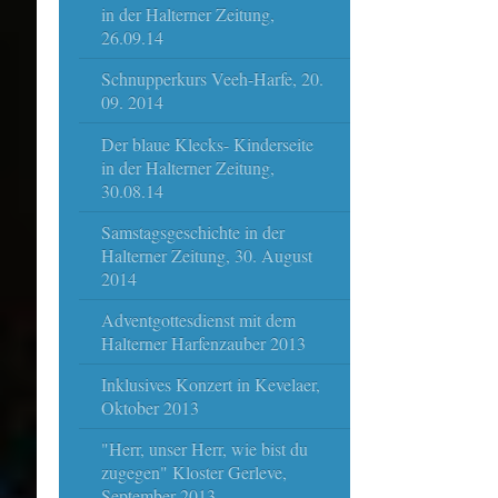
in der Halterner Zeitung,
26.09.14
Schnupperkurs Veeh-Harfe, 20.
09. 2014
Der blaue Klecks- Kinderseite
in der Halterner Zeitung,
30.08.14
Samstagsgeschichte in der
Halterner Zeitung, 30. August
2014
Adventgottesdienst mit dem
Halterner Harfenzauber 2013
Inklusives Konzert in Kevelaer,
Oktober 2013
"Herr, unser Herr, wie bist du
zugegen" Kloster Gerleve,
September 2013