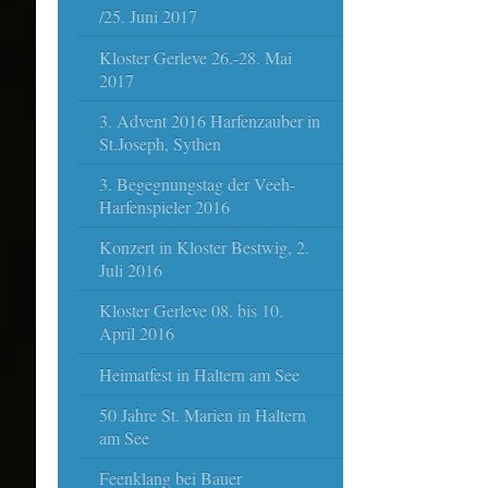
/25. Juni 2017
Kloster Gerleve 26.-28. Mai
2017
3. Advent 2016 Harfenzauber in
St.Joseph, Sythen
3. Begegnungstag der Veeh-
Harfenspieler 2016
Konzert in Kloster Bestwig, 2.
Juli 2016
Kloster Gerleve 08. bis 10.
April 2016
Heimatfest in Haltern am See
50 Jahre St. Marien in Haltern
am See
Feenklang bei Bauer