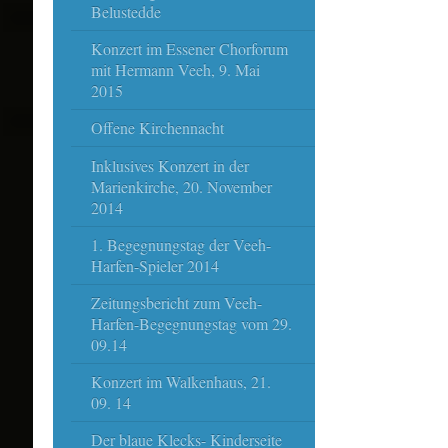
Belustedde
Konzert im Essener Chorforum
mit Hermann Veeh, 9. Mai
2015
Offene Kirchennacht
Inklusives Konzert in der
Marienkirche, 20. November
2014
1. Begegnungstag der Veeh-
Harfen-Spieler 2014
Zeitungsbericht zum Veeh-
Harfen-Begegnungstag vom 29.
09.14
Konzert im Walkenhaus, 21.
09. 14
Der blaue Klecks- Kinderseite