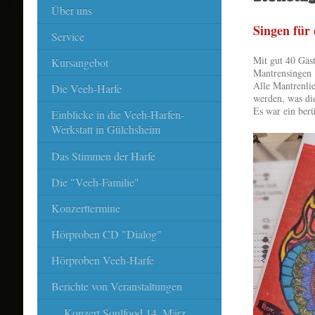
Über uns
Singen für 
Service
Mit gut 40 Gäst
Kursangebot
Mantrensingen 
Alle Mantrenli
Die Veeh-Harfe
werden, was die
Es war ein ber
Einblicke in die Veeh-Harfen-
Werkstatt in Gülchsheim
Das Stimmen der Harfe
Die "Veeh-Familie"
Konzerttermine
Hörproben CD "Dialog"
Hörproben Veeh-Harfe
Berichte von Veranstaltungen
Konzert Soulfood 14. März