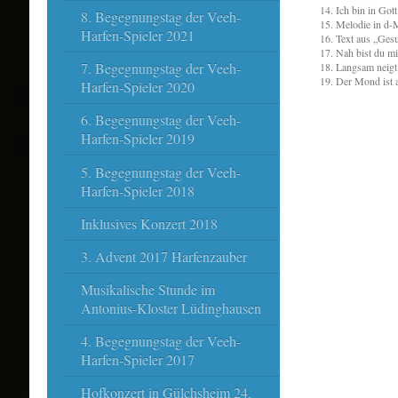
14. Ich bin in Got
8. Begegnungstag der Veeh-
15. Melodie in d-
Harfen-Spieler 2021
16. Text aus „Gesu
17. Nah bist du mi
7. Begegnungstag der Veeh-
18. Langsam neigt 
19. Der Mond ist 
Harfen-Spieler 2020
6. Begegnungstag der Veeh-
Harfen-Spieler 2019
5. Begegnungstag der Veeh-
Harfen-Spieler 2018
Inklusives Konzert 2018
3. Advent 2017 Harfenzauber
Musikalische Stunde im
Antonius-Kloster Lüdinghausen
4. Begegnungstag der Veeh-
Harfen-Spieler 2017
Hofkonzert in Gülchsheim 24.