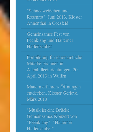
"Schneeweißchen und
Rosenrot", Juni 2013, Kloster
Annenthal in Coesfeld
Gemeinsames Fest von
Feenklang und Halterner
Harfenzauber
Fortbildung für ehrenamtliche
Mitarbeiter/innen in
Altenhilfeeinrichtungen, 20.
April 2013 in Wulfen
Mauern erfahren- Öffnungen
entdecken, Kloster Gerleve,
März 2013
"Musik ist eine Brücke"
Gemeinsames Konzert von
"Feenklang", "Halterner
Harfenzauber"