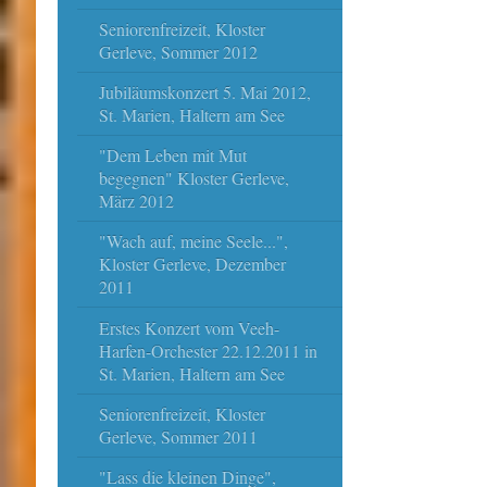
Seniorenfreizeit, Kloster
Gerleve, Sommer 2012
Jubiläumskonzert 5. Mai 2012,
St. Marien, Haltern am See
"Dem Leben mit Mut
begegnen" Kloster Gerleve,
März 2012
"Wach auf, meine Seele...",
Kloster Gerleve, Dezember
2011
Erstes Konzert vom Veeh-
Harfen-Orchester 22.12.2011 in
St. Marien, Haltern am See
Seniorenfreizeit, Kloster
Gerleve, Sommer 2011
"Lass die kleinen Dinge",