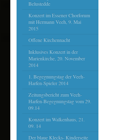
Belustedde
Konzert im Essener Chorforum
mit Hermann Veeh, 9. Mai
2015
Offene Kirchennacht
Inklusives Konzert in der
Marienkirche, 20. November
2014
1. Begegnungstag der Veeh-
Harfen-Spieler 2014
Zeitungsbericht zum Veeh-
Harfen-Begegnungstag vom 29.
09.14
Konzert im Walkenhaus, 21.
09. 14
Der blaue Klecks- Kinderseite