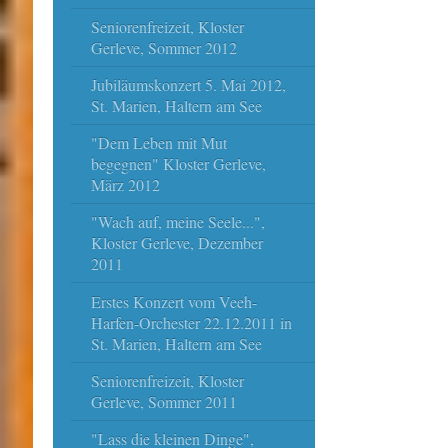
Seniorenfreizeit, Kloster
Gerleve, Sommer 2012
Jubiläumskonzert 5. Mai 2012,
St. Marien, Haltern am See
"Dem Leben mit Mut
begegnen" Kloster Gerleve,
März 2012
"Wach auf, meine Seele...",
Kloster Gerleve, Dezember
2011
Erstes Konzert vom Veeh-
Harfen-Orchester 22.12.2011 in
St. Marien, Haltern am See
Seniorenfreizeit, Kloster
Gerleve, Sommer 2011
"Lass die kleinen Dinge",