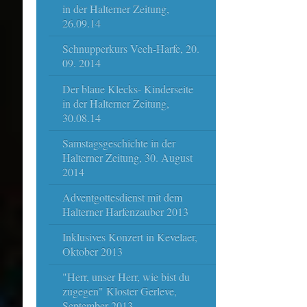
in der Halterner Zeitung,
26.09.14
Schnupperkurs Veeh-Harfe, 20.
09. 2014
Der blaue Klecks- Kinderseite
in der Halterner Zeitung,
30.08.14
Samstagsgeschichte in der
Halterner Zeitung, 30. August
2014
Adventgottesdienst mit dem
Halterner Harfenzauber 2013
Inklusives Konzert in Kevelaer,
Oktober 2013
"Herr, unser Herr, wie bist du
zugegen" Kloster Gerleve,
September 2013