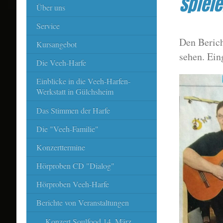
Spiele
Über uns
Service
Den Berich
Kursangebot
sehen. Ein
Die Veeh-Harfe
Einblicke in die Veeh-Harfen-
Werkstatt in Gülchsheim
Das Stimmen der Harfe
Die "Veeh-Familie"
Konzerttermine
Hörproben CD "Dialog"
Hörproben Veeh-Harfe
Berichte von Veranstaltungen
Konzert Soulfood 14. März