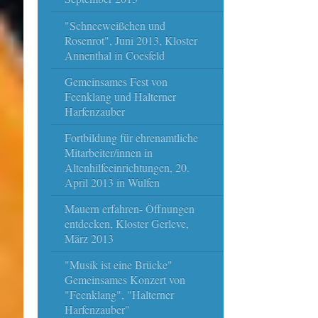
"Schneeweißchen und
Rosenrot", Juni 2013, Kloster
Annenthal in Coesfeld
Gemeinsames Fest von
Feenklang und Halterner
Harfenzauber
Fortbildung für ehrenamtliche
Mitarbeiter/innen in
Altenhilfeeinrichtungen, 20.
April 2013 in Wulfen
Mauern erfahren- Öffnungen
entdecken, Kloster Gerleve,
März 2013
"Musik ist eine Brücke"
Gemeinsames Konzert von
"Feenklang", "Halterner
Harfenzauber"