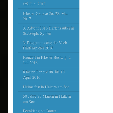
/25. Juni 2017
Kloster Gerleve 26.-28. Mai
2017
3. Advent 2016 Harfenzauber in
St.Joseph, Sythen
3. Begegnungstag der Veeh-
Harfenspieler 2016
Konzert in Kloster Bestwig, 2.
Juli 2016
Kloster Gerleve 08. bis 10.
April 2016
Heimatfest in Haltern am See
50 Jahre St. Marien in Haltern
am See
Feenklang bei Bauer