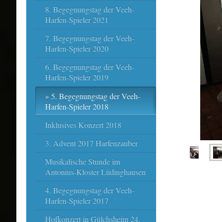
8. Begegnungstag der Veeh-
Harfen-Spieler 2021
7. Begegnungstag der Veeh-
Harfen-Spieler 2020
6. Begegnungstag der Veeh-
Harfen-Spieler 2019
5. Begegnungstag der Veeh-
Harfen-Spieler 2018
Inklusives Konzert 2018
3. Advent 2017 Harfenzauber
Musikalische Stunde im
Antonius-Kloster Lüdinghausen
4. Begegnungstag der Veeh-
Harfen-Spieler 2017
Hofkonzert in Gülchsheim 24.