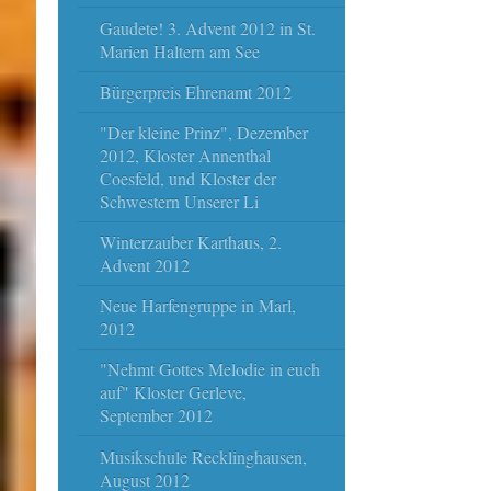
Gaudete! 3. Advent 2012 in St.
Marien Haltern am See
Bürgerpreis Ehrenamt 2012
"Der kleine Prinz", Dezember
2012, Kloster Annenthal
Coesfeld, und Kloster der
Schwestern Unserer Li
Winterzauber Karthaus, 2.
Advent 2012
Neue Harfengruppe in Marl,
2012
"Nehmt Gottes Melodie in euch
auf" Kloster Gerleve,
September 2012
Musikschule Recklinghausen,
August 2012