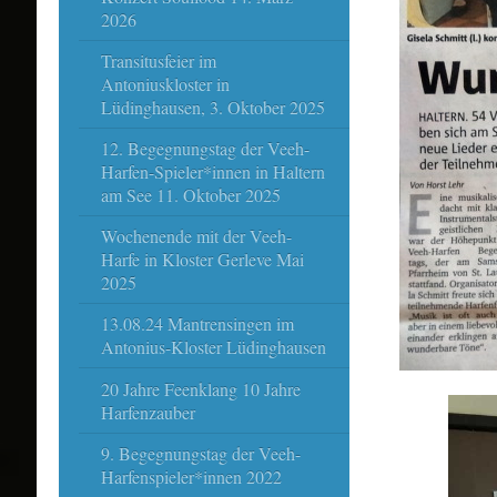
2026
Transitusfeier im
Antoniuskloster in
Lüdinghausen, 3. Oktober 2025
12. Begegnungstag der Veeh-
Harfen-Spieler*innen in Haltern
am See 11. Oktober 2025
Wochenende mit der Veeh-
Harfe in Kloster Gerleve Mai
2025
13.08.24 Mantrensingen im
Antonius-Kloster Lüdinghausen
20 Jahre Feenklang 10 Jahre
Harfenzauber
9. Begegnungstag der Veeh-
Harfenspieler*innen 2022