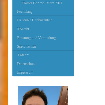
Kloster Gerleve, März 2011
Feenklang
Halterner Harfenzauber
Kontakt
Beratung und Vermittlung
Sprechzeiten
Anfahrt
Datenschutz
Impressum