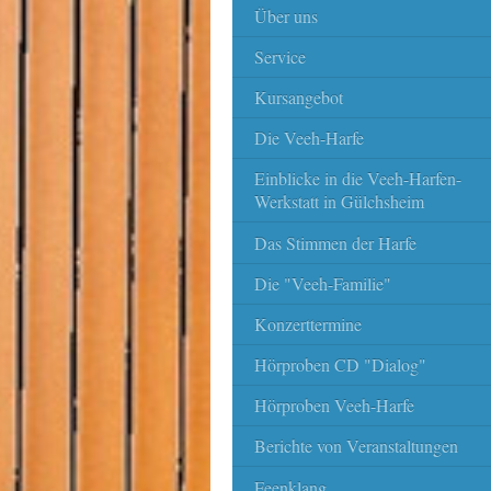
Über uns
Service
Kursangebot
Die Veeh-Harfe
Einblicke in die Veeh-Harfen-
Werkstatt in Gülchsheim
Das Stimmen der Harfe
Die "Veeh-Familie"
Konzerttermine
Hörproben CD "Dialog"
Hörproben Veeh-Harfe
Berichte von Veranstaltungen
Feenklang