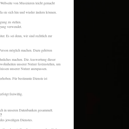
r Webseite
von Musizieren leicht gemacht
da sie sich hin und wieder ändern können.
ung zu stellen.
igung verwendet.
r. Es sei denn, wir sind rechtlich zur
er Person möglich machen. Dazu gehören
ähnliches machen. Die Auswertung dieser
ewohnheiten unserer Nutzer festzustellen, um
nissen unserer Nutzer anzupassen.
rhoben. Für bestimmte Dienste ist
olgt freiwillig.
lich in unseren Datenbanken gesammelt.
n?
des jeweiligen Dienstes.