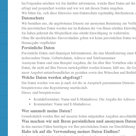
Im Folgenden möchten wir Sie darüber informieren, welche Ihrer Daten auf de
erfragt und gespeichert werden und wie wir mit diesen Daten umgehen.
Wir bitten Sie, sich diese Hinweise zum Datenschutz regelmäßig durchzulesen, 
Datenschutz
Wir bemühen uns, die angebotenen Dienste zur anonymen Benutzung zur Verfüg
Die persönlichen Daten werden nur im Rahmen der von Ihnen erteilten Einwill
Sie haben jederzeit die Möglichkeit eine erteilte Einwilligung zu widerrufen.
Ohne Ihr ausdrückliches Einverständnis geben wir keine persönlichen Daten weite
Herausgabe verpflichtet.
Persönliche Daten
Persönliche Daten sind diejenigen Informationen, die eine Identifizierung ein
insbesondere Name, Geburtsdatum, Adresse und Telefonnummer.
Anonyme Daten sind zum Beispiel Angaben, die Sie über Ihre Vorlieben oder 
Daten, die nicht auf Ihre Person zurückgeführt werden können, hilft uns, die G
unser Angebot nutzerfreundlicher zu gestalten sowie den Wünschen und Bedürf
Welche Daten werden abgefragt?
Die Daten werden von uns je nach Art des in Anspruch genommenen Dienstes e
beispielsweise eine Registrierung unerlässlich.
Dieses sind beispielsweise:
Kontaktformulare: Name und E-Mailadresse. Die Angabe der Adresse erf
Kommentare: Name und E-Mailadresse.
Wer sammelt meine Daten?
Grundsätzlich werden Ihre auf unseren Seiten mitgeteilten Angaben ausschließ
Was machen wir mit Ihren persönlichen und anonymen Date
In den meisten Fällen benötigen wir Ihre persönlichen Daten zur Durchführung 
Habe ich auf die Verwendung meiner Daten Einfluss?