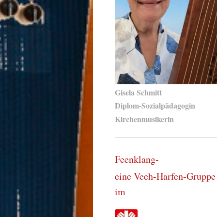
Gisela Schmitt
Diplom-Sozialpädagogin
Kirchenmusikerin
Feenklang-
eine Veeh-Harfen-Gruppe
im