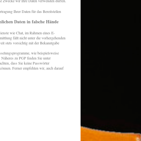
che Zwecke wir Ihre Daten verwenden dürfen.
tragung Ihrer Daten für das Bereitstellen
nlichen Daten in falsche Hände
ienste wie Chat, im Rahmen eines E-
ttlung fällt nicht unter die vorhergehenden
eit stets vorsichtig mit der Bekanntgabe
üsselungsprogramme, wie beispielsweise
. Näheres zu PGP finden Sie unter
achten, dass Sie keine Passwörter
können. Ferner empfehlen wir, auch darauf