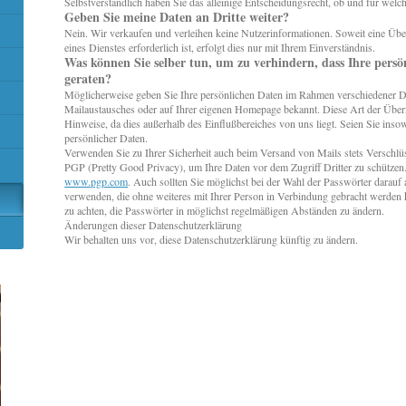
Selbstverständlich haben Sie das alleinige Entscheidungsrecht, ob und für wel
Geben Sie meine Daten an Dritte weiter?
Nein. Wir verkaufen und verleihen keine Nutzerinformationen. Soweit eine Über
eines Dienstes erforderlich ist, erfolgt dies nur mit Ihrem Einverständnis.
Was können Sie selber tun, um zu verhindern, dass Ihre persö
geraten?
Möglicherweise geben Sie Ihre persönlichen Daten im Rahmen verschiedener D
Mailaustausches oder auf Ihrer eigenen Homepage bekannt. Diese Art der Übermi
Hinweise, da dies außerhalb des Einflußbereiches von uns liegt. Seien Sie insow
persönlicher Daten.
Verwenden Sie zu Ihrer Sicherheit auch beim Versand von Mails stets Verschl
PGP (Pretty Good Privacy), um Ihre Daten vor dem Zugriff Dritter zu schützen
www.pgp.com
. Auch sollten Sie möglichst bei der Wahl der Passwörter darauf 
verwenden, die ohne weiteres mit Ihrer Person in Verbindung gebracht werden 
zu achten, die Passwörter in möglichst regelmäßigen Abständen zu ändern.
Änderungen dieser Datenschutzerklärung
Wir behalten uns vor, diese Datenschutzerklärung künftig zu ändern.