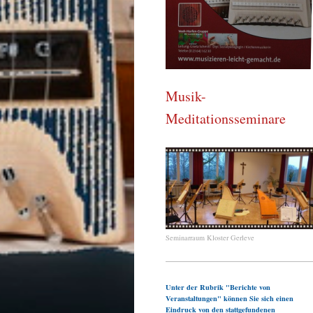
Musik-
Meditationsseminare
Seminarraum Kloster Gerleve
Unter der Rubrik "Berichte von
Veranstaltungen" können Sie sich einen
Eindruck von den stattgefundenen