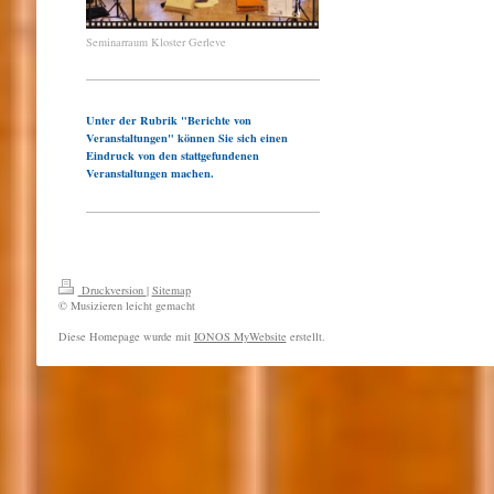
Seminarraum Kloster Gerleve
Unter der Rubrik "Berichte von
Veranstaltungen" können Sie sich einen
Eindruck von den stattgefundenen
Veranstaltungen machen.
Druckversion
|
Sitemap
© Musizieren leicht gemacht
Diese Homepage wurde mit
IONOS MyWebsite
erstellt.