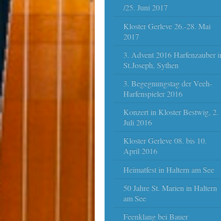
/25. Juni 2017
Kloster Gerleve 26.-28. Mai
2017
3. Advent 2016 Harfenzauber i
St.Joseph, Sythen
3. Begegnungstag der Veeh-
Harfenspieler 2016
Konzert in Kloster Bestwig, 2.
Juli 2016
Kloster Gerleve 08. bis 10.
April 2016
Heimatfest in Haltern am See
50 Jahre St. Marien in Haltern
am See
Feenklang bei Bauer