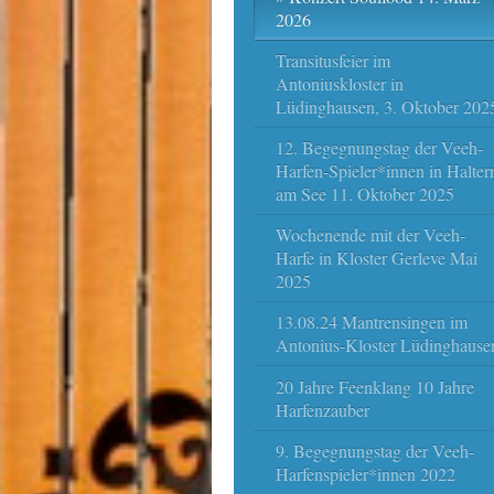
2026
Transitusfeier im
Antoniuskloster in
Lüdinghausen, 3. Oktober 202
12. Begegnungstag der Veeh-
Harfen-Spieler*innen in Halter
am See 11. Oktober 2025
Wochenende mit der Veeh-
Harfe in Kloster Gerleve Mai
2025
13.08.24 Mantrensingen im
Antonius-Kloster Lüdinghause
20 Jahre Feenklang 10 Jahre
Harfenzauber
9. Begegnungstag der Veeh-
Harfenspieler*innen 2022