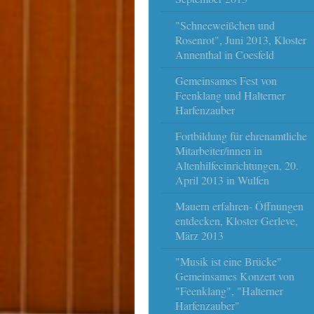
"Schneeweißchen und
Rosenrot", Juni 2013, Kloster
Annenthal in Coesfeld
Gemeinsames Fest von
Feenklang und Halterner
Harfenzauber
Fortbildung für ehrenamtliche
Mitarbeiter/innen in
Altenhilfeeinrichtungen, 20.
April 2013 in Wulfen
Mauern erfahren- Öffnungen
entdecken, Kloster Gerleve,
März 2013
"Musik ist eine Brücke"
Gemeinsames Konzert von
"Feenklang", "Halterner
Harfenzauber"