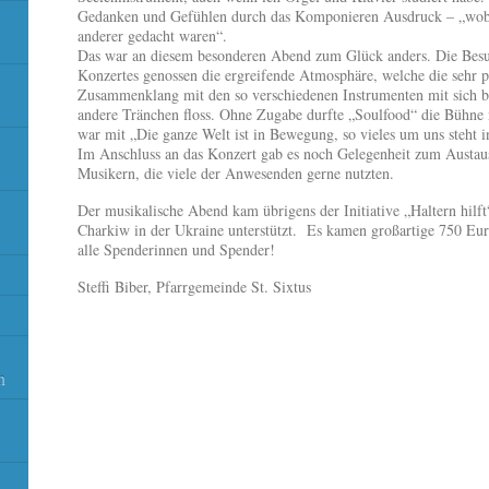
Gedanken und Gefühlen durch das Komponieren Ausdruck – „wobei
anderer gedacht waren“.
Das war an diesem besonderen Abend zum Glück anders. Die Besu
Konzertes genossen die ergreifende Atmosphäre, welche die sehr 
Zusammenklang mit den so verschiedenen Instrumenten mit sich br
andere Tränchen floss. Ohne Zugabe durfte „Soulfood“ die Bühne n
war mit „Die ganze Welt ist in Bewegung, so vieles um uns steht 
Im Anschluss an das Konzert gab es noch Gelegenheit zum Austa
Musikern, die viele der Anwesenden gerne nutzten.
Der musikalische Abend kam übrigens der Initiative „Haltern hilft“
Charkiw in der Ukraine unterstützt. Es kamen großartige 750 Eu
alle Spenderinnen und Spender!
Steffi Biber, Pfarrgemeinde St. Sixtus
n