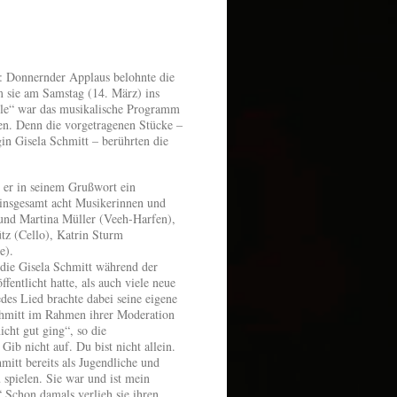
: Donnernder Applaus belohnte die
 sie am Samstag (14. März) ins
eele“ war das musikalische Programm
nnen. Denn die vorgetragenen Stücke –
n Gisela Schmitt – berührten die
ls er in seinem Grußwort ein
 insgesamt acht Musikerinnen und
und Martina Müller (Veeh-Harfen),
tz (Cello), Katrin Sturm
e).
die Gisela Schmitt während der
ntlicht hatte, als auch viele neue
des Lied brachte dabei seine eigene
chmitt im Rahmen ihrer Moderation
icht gut ging“, so die
ib nicht auf. Du bist nicht allein.
mitt bereits als Jugendliche und
 spielen. Sie war und ist mein
 Schon damals verlieh sie ihren