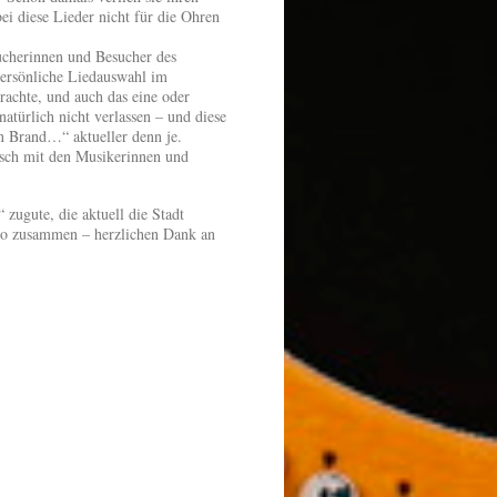
 diese Lieder nicht für die Ohren
cherinnen und Besucher des
persönliche Liedauswahl im
achte, und auch das eine oder
atürlich nicht verlassen – und diese
in Brand…“ aktueller denn je.
usch mit den Musikerinnen und
 zugute, die aktuell die Stadt
ro zusammen – herzlichen Dank an