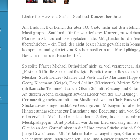
Lieder für Herz und Seele – Soulfood-Konzert berührte
Am Ende hielt es keinen der über 100 Gäste mehr auf den Stühlen
5
Musikgruppe „Soulfood“ für ihr wunderbares Konzert, zu welchem
Pfarrheim St. Laurentius eingeladen hatte. Mit „Lieder für die S
überschrieben – ein Titel, der nicht besser hätte gewählt sein kö
n
komponiert und getextet von Kirchenmusikerin und Musikpädagogi
Besucherinnen und Besucher tief.
So sollte Pfarrer Michael Ostholthoff nicht zu viel versprechen, a
„Festmenü für die Seele“ ankündigte. Bereitet wurde dieses durch
Musiker: Sueli Heider (Klavier und Veeh-Harfe) Marianne Hippe 
Georg Kleemann (Geige), David Schütz (Klarinette), Miriam Schü
(afrikanische Trommeln) sowie Gisela Schmitt (Gesang und Gitarr
An diesem Abend erklangen sowohl Lieder von der CD „Dialog“, 
n
Coronazeit gemeinsam mit dem Musikproduzenten Chris Paus veröffe
Stücke sowie einige meditative Gesänge zum Mitsingen für alle. Je
Hintergrundgeschichte zur Entstehung und Bedeutung mit, von S
offen erzählt. „Viele Lieder entstanden in Zeiten, in denen es mir n
Musikpädagogin. „Und plötzlich war da ein Lied und sang mir zu: G
Glaube an den Gottesfunken in dir.“ Ihre ersten Stücke schrieb Sch
junge Erwachsene: „Mit 16 Jahren habe ich angefangen, Gitarre zu
Seeleninstrument, auch wenn ich Orgel und Klavier studiert habe.“