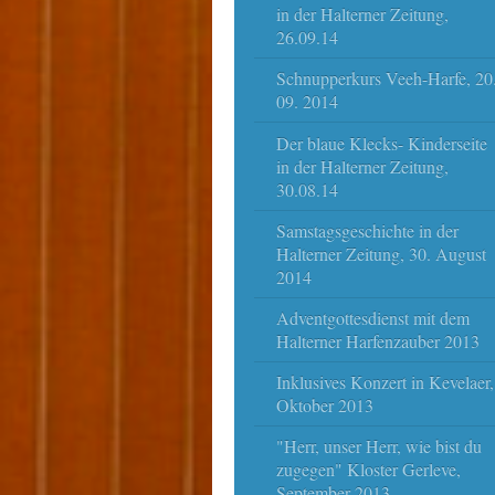
in der Halterner Zeitung,
26.09.14
Schnupperkurs Veeh-Harfe, 20
09. 2014
Der blaue Klecks- Kinderseite
in der Halterner Zeitung,
30.08.14
Samstagsgeschichte in der
Halterner Zeitung, 30. August
2014
Adventgottesdienst mit dem
Halterner Harfenzauber 2013
Inklusives Konzert in Kevelaer,
Oktober 2013
"Herr, unser Herr, wie bist du
zugegen" Kloster Gerleve,
September 2013