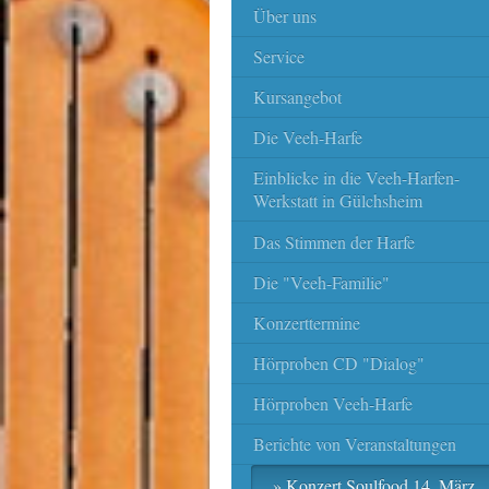
Über uns
Service
Kursangebot
Die Veeh-Harfe
Einblicke in die Veeh-Harfen-
Werkstatt in Gülchsheim
Das Stimmen der Harfe
Die "Veeh-Familie"
Konzerttermine
Hörproben CD "Dialog"
Hörproben Veeh-Harfe
Berichte von Veranstaltungen
Konzert Soulfood 14. März