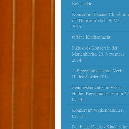
Belustedde
Konzert im Essener Chorforum
mit Hermann Veeh, 9. Mai
2015
Offene Kirchennacht
Inklusives Konzert in der
Marienkirche, 20. November
2014
1. Begegnungstag der Veeh-
Harfen-Spieler 2014
Zeitungsbericht zum Veeh-
Harfen-Begegnungstag vom 29
09.14
Konzert im Walkenhaus, 21.
09. 14
Der blaue Klecks- Kinderseite