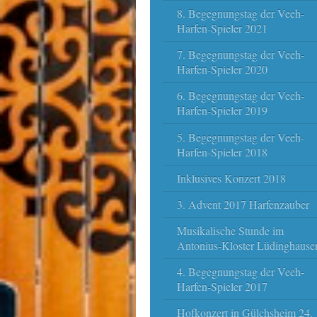
8. Begegnungstag der Veeh-
Harfen-Spieler 2021
7. Begegnungstag der Veeh-
Harfen-Spieler 2020
6. Begegnungstag der Veeh-
Harfen-Spieler 2019
5. Begegnungstag der Veeh-
Harfen-Spieler 2018
Inklusives Konzert 2018
3. Advent 2017 Harfenzauber
Musikalische Stunde im
Antonius-Kloster Lüdinghause
4. Begegnungstag der Veeh-
Harfen-Spieler 2017
Hofkonzert in Gülchsheim 24.